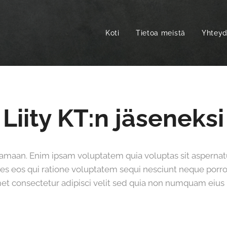
Koti
Tietoa meistä
Yhteyd
Liity KT:n jäseneksi
oittamaan. Enim ipsam voluptatem quia voluptas sit aspernatu
s eos qui ratione voluptatem sequi nesciunt neque porr
met consectetur adipisci velit sed quia non numquam eiu