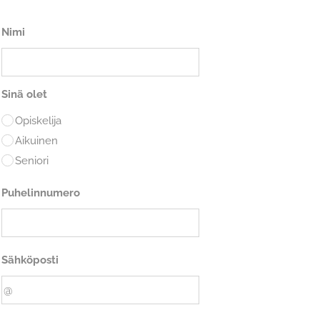
Nimi
Sinä olet
Opiskelija
Aikuinen
Seniori
Puhelinnumero
Sähköposti