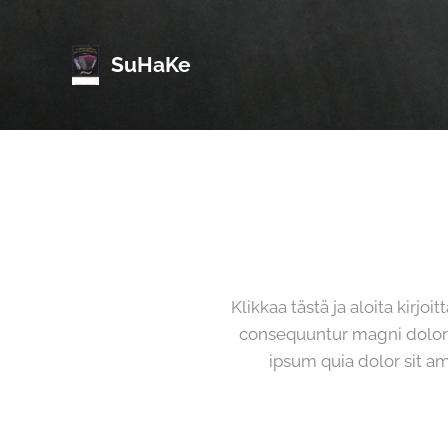
SuHaKe
Klikkaa tästä ja aloita kirj
consequuntur magni dolore
ipsum quia dolor sit a