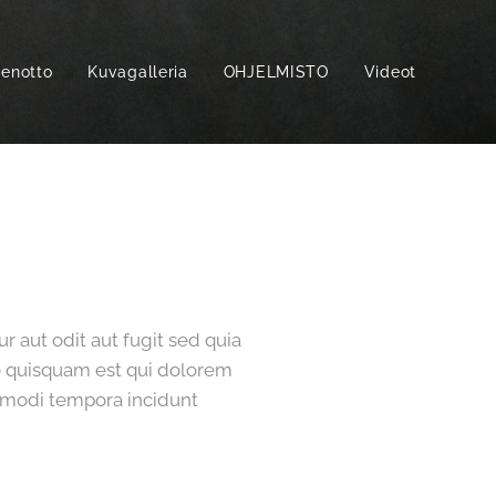
enotto
Kuvagalleria
OHJELMISTO
Videot
r aut odit aut fugit sed quia
o quisquam est qui dolorem
s modi tempora incidunt